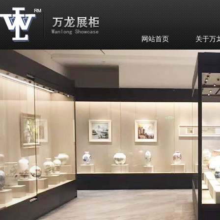
网站首页
关于万