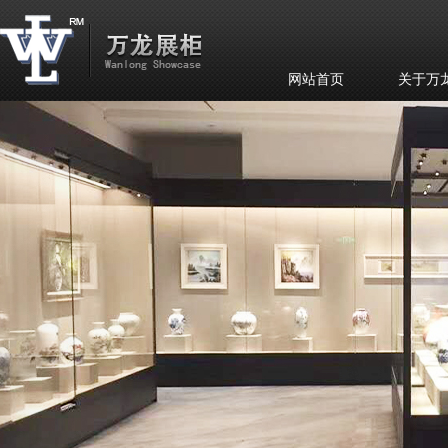
网站首页
关于万